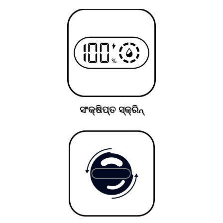
ସଂକ୍ଷିପ୍ତ ସ୍କ୍ରିନ୍