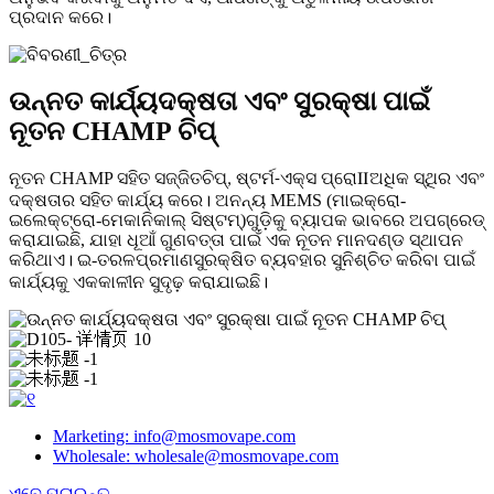
ପ୍ରଦାନ କରେ।
ଉନ୍ନତ କାର୍ଯ୍ୟଦକ୍ଷତା ଏବଂ ସୁରକ୍ଷା ପାଇଁ
ନୂତନ CHAMP ଚିପ୍
ନୂତନ CHAMP ସହିତ ସଜ୍ଜିତ
Ⅱ
ଅଧିକ ସ୍ଥିର ଏବଂ
ଚିପ୍,
ଷ୍ଟର୍ମ-ଏକ୍ସ ପ୍ରୋ
ଦକ୍ଷତାର ସହିତ କାର୍ଯ୍ୟ କରେ। ଅନନ୍ୟ MEMS (ମାଇକ୍ରୋ-
ଇଲେକ୍ଟ୍ରୋ-ମେକାନିକାଲ୍ ସିଷ୍ଟମ୍)ଗୁଡ଼ିକୁ ବ୍ୟାପକ ଭାବରେ ଅପଗ୍ରେଡ୍
କରାଯାଇଛି, ଯାହା ଧୂଆଁ ଗୁଣବତ୍ତା ପାଇଁ ଏକ ନୂତନ ମାନଦଣ୍ଡ ସ୍ଥାପନ
କରିଥାଏ। ଇ-ତରଳ
ସୁରକ୍ଷିତ ବ୍ୟବହାର ସୁନିଶ୍ଚିତ କରିବା ପାଇଁ
ପ୍ରମାଣ
କାର୍ଯ୍ୟକୁ ଏକକାଳୀନ ସୁଦୃଢ଼ ​​କରାଯାଇଛି।
Marketing: info@mosmovape.com
Wholesale: wholesale@mosmovape.com
ଏବେ ପଚାରନ୍ତୁ