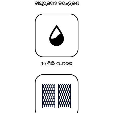
ବାୟୁପ୍ରବାହ ନିୟନ୍ତ୍ରଣ
30 ମିଲି ଇ-ତରଳ