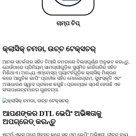
ଚାମ୍ପ ଚିପ୍
କ୍ଲାସିକ୍ ଚମଡା, ଉଚ୍ଚ ଟେକ୍ସଚର୍
ଆମର ସତର୍କତାର ସହିତ ତିଆରି ଚମଡାରେ ବିଳାସପୂର୍ଣ୍ଣ ଅନୁଭବ କରନ୍ତୁ,
ଯେଉଁଠାରେ ପ୍ରିମିୟମ୍ ସାମଗ୍ରୀଗୁଡ଼ିକ ସୁସ୍ମିତ କାରିଗରିର ସହିତ
ମିଶିଥାଏ। ଅନନ୍ୟ ଏମ୍ବୋସ୍ଡ୍ ପ୍ୟାଟର୍ନଗୁଡ଼ିକ କ୍ଲାସିକ୍ ମିଶ୍ରଣ
କରେ
ଆଧୁନିକ ଭାପିଂ ପ୍ରତୀକ ସହିତ ମୋନୋଗ୍ରାମ, ସୁସଂସ୍କୃତି ଏବଂ
ଅସାଧାରଣ ସ୍ୱାଦ ପ୍ରକାଶ କରୁଛି। ପ୍ରତ୍ୟେକ ସ୍ପର୍ଶ ହେଉଛି ଏକ
ସଂଳାପ
ଉଚ୍ଚମାନର ଗୁଣବତ୍ତା
s
.
ଆପଣଙ୍କର DTL ଭେପିଂ ଅଭିଜ୍ଞତାକୁ
ଅପଗ୍ରେଡ୍ କରନ୍ତୁ
ଷ୍ଟର୍ମ-ଏକ୍ସ ପ୍ରୋ II
ବହନ କରେ
ସବ୍ ଓମ୍ ଭେପିଂ
ଅଭିଜ୍ଞତା, ତୀବ୍ର ବାୟୁ