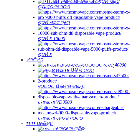
ଷ୍ଟର୍ମ ଏକ୍ସ
ମ୍ୟାକ୍ସ ୧୫୦୦୦
ଷ୍ଟର୍ମ ଏକ୍ସ ପ୍ରୋ
ଷ୍ଟର୍ମ X 10000
ଷ୍ଟର୍ମ X
ଏମଟିଏଲ
ସେଜ୍ 40000
ମସମୋ ଭିଡି ୧୮୦୦୦
୧୦୦୦୦ ଫିଲ୍ଟର କରନ୍ତୁ
ମୋସମୋ VD8500
ମୋସମୋ ଜେଡଡି ୯୦୦୦
TPD ପଞ୍ଜିକୃତ
ମୋସମୋ ଷ୍ଟିକ୍