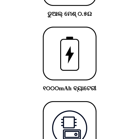
ଡୁଆଲ୍ ମେଶ୍ ୦.୫Ω
୧୦୦୦mAh ବ୍ୟାଟେରୀ