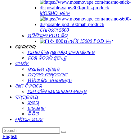
MOSMO ଷ୍ଟିକ୍
ମୋସମୋ S600
ପ୍ରିଫିଲ୍ଡ POD କିଟ୍
ଷ୍ଟର୍ମ X 15000 POD କିଟ୍
ହୋଲସେଲ୍
ଆମର ବିଶ୍ୱସ୍ତରୀୟ ସହଭାଗୀମାନେ
ଜଣେ ବିତରକ ହୁଅନ୍ତୁ
ସମର୍ଥନ
ସାଧାରଣ ପ୍ରଶ୍ନ
ଉତ୍ପାଦ ଯାଞ୍ଚକରଣ
ମିଡିଆ କିଟ୍ ଡାଉନଲୋଡ୍
ଆମ ବିଷୟରେ
ଆମ ସହିତ ଯୋଗାଯୋଗ କରନ୍ତୁ
ସମ୍ପ୍ରଦାୟ
ବ୍ଲଗ୍
ଇଭେଣ୍ଟ
ଭିଡିଓ
ରୁଷିଆନ୍ ସାଇଟ୍
English