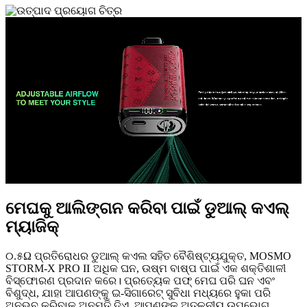
ମେଘକୁ ଆଲିଙ୍ଗନ କରିବା ପାଇଁ ଡୁଆଲ୍ କଏଲ୍
ମ୍ୟାଜିକ୍
୦.୫Ω ପ୍ରତିରୋଧର ଡୁଆଲ୍ କଏଲ ସହିତ ବୈଶିଷ୍ଟ୍ୟଯୁକ୍ତ, MOSMO
STORM-X PRO Ⅱ ଅଧିକ ଘନ, ଉଷ୍ମ ବାଷ୍ପ ପାଇଁ ଏକ ଶକ୍ତିଶାଳୀ
ବିସ୍ଫୋରଣ ପ୍ରଦାନ କରେ। ପ୍ରତ୍ୟେକ ପଫ୍ ମେଘ ପରି ଘନ ଏବଂ
ବିଶୁଦ୍ଧ, ଯାହା ଆପଣଙ୍କୁ ଇ-ସିଗାରେଟ୍ ସୁବିଧା ମଧ୍ୟରେ ହୁକା ପରି
ଅନୁଭବ କରିବାକୁ ଅନୁମତି ଦିଏ, ଆପଣଙ୍କୁ ଅତୁଳନୀୟ ଉପଭୋଗ