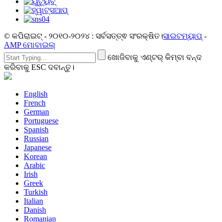
© କପିରାଇଟ୍ - ୨୦୧୦-୨୦୨୪ : ସର୍ବସତ୍ତ୍ଵ ସଂରକ୍ଷିତ।
ସାଇଟମ୍ୟାପ୍
-
AMP ମୋବାଇଲ୍
ଖୋଜିବାକୁ ଏଣ୍ଟର୍ କିମ୍ବା ବନ୍ଦ
କରିବାକୁ ESC ଦବାନ୍ତୁ।
English
French
German
Portuguese
Spanish
Russian
Japanese
Korean
Arabic
Irish
Greek
Turkish
Italian
Danish
Romanian