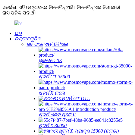
ସତର୍କତା: ଏହି ଉତ୍ପାଦରେ ନିକୋଟିନ୍ ଅଛି। ନିକୋଟିନ୍ ଏକ ନିଶାକାରୀ
ରାସାୟନିକ ପଦାର୍ଥ।
ଘର
ଉତ୍ପାଦଗୁଡ଼ିକ
ସବ୍ ଓଏଚ୍ଏମ୍/ ଡିଟିଏଲ୍
ସୁଲତାନ 50K
ଷ୍ଟର୍ମ GT 35000
ଷ୍ଟର୍ମ X ନାନୋ
ଷ୍ଟର୍ମ GT DTL
ଷ୍ଟର୍ମ ଏକ୍ସ ପ୍ରୋ II
ଷ୍ଟର୍ମ X 30000
ଷ୍ଟର୍ମ X ମ୍ୟାକ୍ସ 15000 (ଚମଡା)