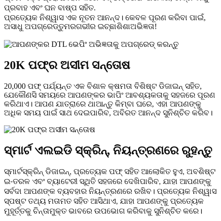
ପ୍ରବାହ ଏବଂ ଘନ ବାଷ୍ପ ସହିତ
.
ପ୍ରତ୍ୟେକ ନିଶ୍ୱାସ ଏକ ନୂତନ ଆନନ୍ଦ। କେବଳ ପୂରଣ କରିବା ପାଇଁ,
ଅସାଧୁ ଅପଗ୍ରେଡ୍
ଗଭୀର ଇଚ୍ଛା
ଅଭିଜ୍ଞତା!
ତୁମର
ଶିଶା
20K ପଫ୍‌ର ଅସୀମ ସନ୍ତୋଷ
20,000 ପଫ୍ ପର୍ଯ୍ୟନ୍ତ ଏକ ବିଶାଳ କ୍ଷମତା ବିଶିଷ୍ଟ ଡିଜାଇନ୍ ସହିତ,
ଯେକୌଣସି ସମୟରେ ଆପଣଙ୍କର ଭାପିଂ ଆବଶ୍ୟକତାକୁ ସହଜରେ ପୂରଣ
କରିଥାଏ। ଆପଣ ଯାତ୍ରାରେ ଥାଆନ୍ତୁ କିମ୍ବା ଘରେ, ଏହା ଆପଣଙ୍କୁ
ଅଧିକ ସମୟ ପାଇଁ ସାଥ ଦେଇପାରିବ, ଅବିରତ ଆନନ୍ଦ ସୁନିଶ୍ଚିତ କରିବ।
ସ୍ମାର୍ଟ ଏଲଇଡି ସ୍କ୍ରିନ୍, ନିୟନ୍ତ୍ରଣରେ ରୁହନ୍ତୁ
ସ୍ମାର୍ଟ
ସ୍କ୍ରିନ୍ ଡିଜାଇନ୍, ପ୍ରତ୍ୟେକ ପଫ୍ ସହିତ ଆଲୋକିତ ହୁଏ, ଅବଶିଷ୍ଟ
ଇ-ତରଳ ଏବଂ ବ୍ୟାଟେରୀ ସ୍ଥିତି ସହଜରେ ଦେଖିପାରିବ, ଯାହା ଆପଣଙ୍କୁ
ସର୍ବଦା ଆପଣଙ୍କ ବ୍ୟବହାର ନିୟନ୍ତ୍ରଣରେ ରଖିବ। ପ୍ରତ୍ୟେକ ନିଶ୍ୱାସ
ସ୍ପଷ୍ଟ ତଥ୍ୟ ମତାମତ ସହିତ ଆସିଥାଏ, ଯାହା ଆପଣଙ୍କୁ ପ୍ରତ୍ୟେକ
ମୁହୂର୍ତ୍ତକୁ ଚିନ୍ତାମୁକ୍ତ ଭାବରେ ଉପଭୋଗ କରିବାକୁ ସୁନିଶ୍ଚିତ କରେ।