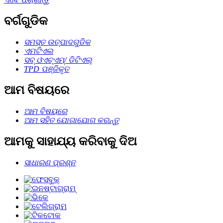
ବର୍ଗଗୁଡିକ
ସମସ୍ତ ଉତ୍ପାଦଗୁଡିକ
ଏମଟିଏଲ
ସବ୍ ଓଏଚ୍ଏମ୍/ ଡିଟିଏଲ୍
TPD ପଞ୍ଜିକୃତ
ଆମ ବିଷୟରେ
ଆମ ବିଷୟରେ
ଆମ ସହିତ ଯୋଗାଯୋଗ କରନ୍ତୁ
ଆମକୁ ସାହାଯ୍ୟ କରିବାକୁ ଦିଅ
ସାଧାରଣ ପ୍ରଶ୍ନ