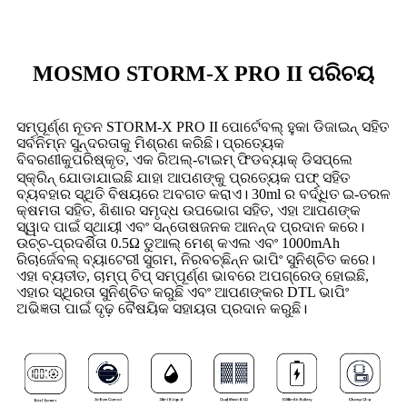
MOSMO STORM-X PRO II ପରିଚୟ
ସମ୍ପୂର୍ଣ୍ଣ ନୂତନ STORM-X PRO II ପୋର୍ଟେବଲ୍ ହୁକା ଡିଜାଇନ୍ ସହିତ
ସର୍ବନିମ୍ନ ସୁନ୍ଦରତାକୁ ମିଶ୍ରଣ କରିଛି। ପ୍ରତ୍ୟେକ
ବିବରଣୀକୁ
, ଏକ ରିଅଲ୍-ଟାଇମ୍ ଫିଡବ୍ୟାକ୍ ଡିସପ୍ଲେ
ପରିଷ୍କୃତ
ସ୍କ୍ରିନ୍ ଯୋଡାଯାଇଛି ଯାହା ଆପଣଙ୍କୁ ପ୍ରତ୍ୟେକ ପଫ୍ ସହିତ
ବ୍ୟବହାର ସ୍ଥିତି ବିଷୟରେ ଅବଗତ କରାଏ। 30ml ର ବର୍ଦ୍ଧିତ ଇ-ତରଳ
କ୍ଷମତା ସହିତ, ଶିଶାର ସମୃଦ୍ଧ ଉପଭୋଗ ସହିତ, ଏହା ଆପଣଙ୍କ
ସ୍ୱାଦ ପାଇଁ ସ୍ଥାୟୀ ଏବଂ ସନ୍ତୋଷଜନକ ଆନନ୍ଦ ପ୍ରଦାନ କରେ।
ଉଚ୍ଚ-ପ୍ରଦର୍ଶିତା 0.5Ω ଡୁଆଲ୍ ମେଶ୍ କଏଲ ଏବଂ 1000mAh
ରିଚାର୍ଜେବଲ୍ ବ୍ୟାଟେରୀ ସୁଗମ, ନିରବଚ୍ଛିନ୍ନ ଭାପିଂ ସୁନିଶ୍ଚିତ କରେ।
ଏହା ବ୍ୟତୀତ, ଚାମ୍ପ୍ ଚିପ୍ ସମ୍ପୂର୍ଣ୍ଣ ଭାବରେ ଅପଗ୍ରେଡ୍ ହୋଇଛି,
ଏହାର ସ୍ଥିରତା ସୁନିଶ୍ଚିତ କରୁଛି ଏବଂ ଆପଣଙ୍କର DTL ଭାପିଂ
ଅଭିଜ୍ଞତା ପାଇଁ ଦୃଢ଼ ବୈଷୟିକ ସହାୟତା ପ୍ରଦାନ କରୁଛି।