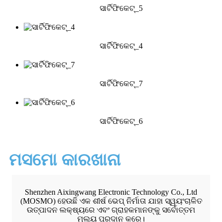
ସାର୍ଟିଫିକେଟ୍_5
ସାର୍ଟିଫିକେଟ୍_4
ସାର୍ଟିଫିକେଟ୍_7
ସାର୍ଟିଫିକେଟ୍_6
ମସମୋ କାରଖାନା
Shenzhen Aixingwang Electronic Technology Co., Ltd
(MOSMO) ହେଉଛି ଏକ ଶୀର୍ଷ ଭେପ୍ ନିର୍ମାତା ଯାହା ସ୍ୱୟଂଚାଳିତ
ଉତ୍ପାଦନ ଲକ୍ଷ୍ୟରେ ଏବଂ ଗ୍ରାହକମାନଙ୍କୁ ସର୍ବୋତ୍ତମ
ମୂଲ୍ୟ ପ୍ରଦାନ କରେ।