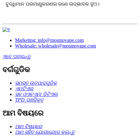
ବୁଦ୍ଧିମାନ ପରମାଣୁକରଣର ଜଣେ ଉଦ୍ଭାବକ ହୁଅ।
Marketing: info@mosmovape.com
Wholesale: wholesale@mosmovape.com
ଏବେ ପଚାରନ୍ତୁ
ବର୍ଗଗୁଡିକ
ସମସ୍ତ ଉତ୍ପାଦଗୁଡିକ
ଏମଟିଏଲ
ସବ୍ ଓଏଚ୍ଏମ୍/ ଡିଟିଏଲ୍
TPD ପଞ୍ଜିକୃତ
ଆମ ବିଷୟରେ
ଆମ ବିଷୟରେ
ଆମ ସହିତ ଯୋଗାଯୋଗ କରନ୍ତୁ