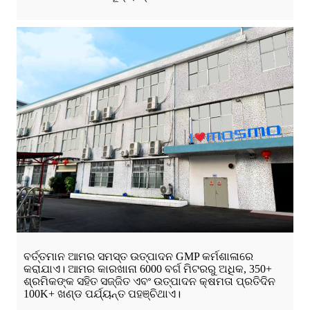
ବର୍ତ୍ତମାନ ଆମର ସମସ୍ତ ଉତ୍ପାଦନ GMP କର୍ମଶାଳାରେ
କରାଯାଏ। ଆମର କାରଖାନା 6000 ବର୍ଗ ମିଟରରୁ ଅଧିକ, 350+
ଶ୍ରମିକଙ୍କ ସହିତ ସଜ୍ଜିତ ଏବଂ ଉତ୍ପାଦନ କ୍ଷମତା ପ୍ରତିଦିନ
100K+ ଖଣ୍ଡ ପର୍ଯ୍ୟନ୍ତ ପହଞ୍ଚିଥାଏ।