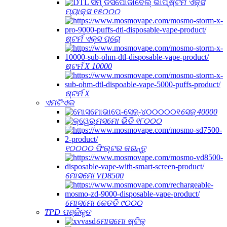
ଷ୍ଟର୍ମ ଏକ୍ସ
ମ୍ୟାକ୍ସ ୧୫୦୦୦
ଷ୍ଟର୍ମ ଏକ୍ସ ପ୍ରୋ
ଷ୍ଟର୍ମ X 10000
ଷ୍ଟର୍ମ X
ଏମଟିଏଲ
ସେଜ୍ 40000
ମସମୋ ଭିଡି ୧୮୦୦୦
୧୦୦୦୦ ଫିଲ୍ଟର କରନ୍ତୁ
ମୋସମୋ VD8500
ମୋସମୋ ଜେଡଡି ୯୦୦୦
TPD ପଞ୍ଜିକୃତ
ମୋସମୋ ଷ୍ଟିକ୍