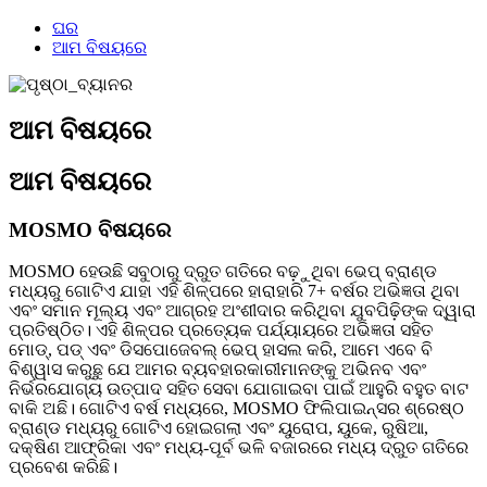
ଘର
ଆମ ବିଷୟରେ
ଆମ ବିଷୟରେ
ଆମ ବିଷୟରେ
MOSMO ବିଷୟରେ
MOSMO ହେଉଛି ସବୁଠାରୁ ଦ୍ରୁତ ଗତିରେ ବଢ଼ୁଥିବା ଭେପ୍ ବ୍ରାଣ୍ଡ
ମଧ୍ୟରୁ ଗୋଟିଏ ଯାହା ଏହି ଶିଳ୍ପରେ ହାରାହାରି 7+ ବର୍ଷର ଅଭିଜ୍ଞତା ଥିବା
ଏବଂ ସମାନ ମୂଲ୍ୟ ଏବଂ ଆଗ୍ରହ ଅଂଶୀଦାର କରିଥିବା ଯୁବପିଢ଼ିଙ୍କ ଦ୍ୱାରା
ପ୍ରତିଷ୍ଠିତ। ଏହି ଶିଳ୍ପର ପ୍ରତ୍ୟେକ ପର୍ଯ୍ୟାୟରେ ଅଭିଜ୍ଞତା ସହିତ
ମୋଡ୍, ପଡ୍ ଏବଂ ଡିସପୋଜେବଲ୍ ଭେପ୍ ହାସଲ କରି, ଆମେ ଏବେ ବି
ବିଶ୍ୱାସ କରୁଛୁ ଯେ ଆମର ବ୍ୟବହାରକାରୀମାନଙ୍କୁ ଅଭିନବ ଏବଂ
ନିର୍ଭରଯୋଗ୍ୟ ଉତ୍ପାଦ ସହିତ ସେବା ଯୋଗାଇବା ପାଇଁ ଆହୁରି ବହୁତ ବାଟ
ବାକି ଅଛି। ଗୋଟିଏ ବର୍ଷ ମଧ୍ୟରେ, MOSMO ଫିଲିପାଇନ୍ସର ଶ୍ରେଷ୍ଠ
ବ୍ରାଣ୍ଡ ମଧ୍ୟରୁ ଗୋଟିଏ ହୋଇଗଲା ଏବଂ ୟୁରୋପ, ୟୁକେ, ରୁଷିଆ,
ଦକ୍ଷିଣ ଆଫ୍ରିକା ଏବଂ ମଧ୍ୟ-ପୂର୍ବ ଭଳି ବଜାରରେ ମଧ୍ୟ ଦ୍ରୁତ ଗତିରେ
ପ୍ରବେଶ କରିଛି।