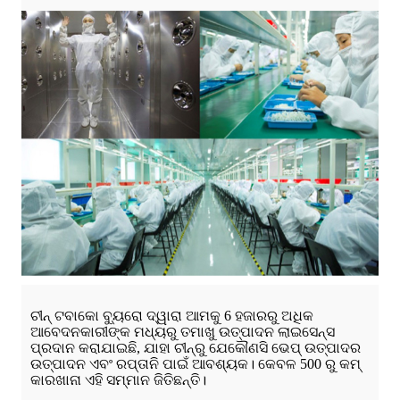
ଚୀନ୍ ଟବାକୋ ବ୍ୟୁରୋ ଦ୍ୱାରା ଆମକୁ 6 ହଜାରରୁ ଅଧିକ
ଆବେଦନକାରୀଙ୍କ ମଧ୍ୟରୁ ତମାଖୁ ଉତ୍ପାଦନ ଲାଇସେନ୍ସ
ପ୍ରଦାନ କରାଯାଇଛି, ଯାହା ଚୀନ୍ରୁ ଯେକୌଣସି ଭେପ୍ ଉତ୍ପାଦର
ଉତ୍ପାଦନ ଏବଂ ରପ୍ତାନି ପାଇଁ ଆବଶ୍ୟକ। କେବଳ 500 ରୁ କମ୍
କାରଖାନା ଏହି ସମ୍ମାନ ଜିତିଛନ୍ତି।