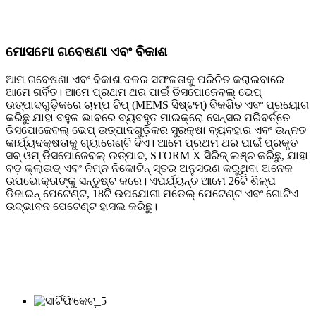
ମୋସମୋ ଗବେଷଣା ଏବଂ ବିକାଶ
ଆମ ଗବେଷଣା ଏବଂ ବିକାଶ ଦଳର ସଫଳତାକୁ ପରିଚିତ କରାଇବାରେ
ଆମେ ଗର୍ବିତ। ଆମେ ପ୍ରଥମ ଥର ପାଇଁ ଡିସପୋଜେବଲ୍ ଭେପ୍
ଉତ୍ପାଦଗୁଡ଼ିକରେ ଚାମ୍ପ ଚିପ୍ (MEMS ସିଷ୍ଟମ୍) ବିକଶିତ ଏବଂ ପ୍ରୟୋଗ
କରିଛୁ ଯାହା ବହୁଳ ଭାବରେ ବ୍ୟବହୃତ ମାଇକ୍ରୋ ସେନ୍ସର ପରିବର୍ତ୍ତେ
ଡିସପୋଜେବଲ୍ ଭେପ୍ ଉତ୍ପାଦଗୁଡ଼ିକର ସୁରକ୍ଷା ବ୍ୟବହାର ଏବଂ ଉନ୍ନତ
କାର୍ଯ୍ୟଦକ୍ଷତାକୁ ଗ୍ୟାରେଣ୍ଟି ଦିଏ। ଆମେ ପ୍ରଥମ ଥର ପାଇଁ ପ୍ରକୃତ
ସବ୍ ଓମ୍ ଡିସପୋଜେବଲ୍ ଉତ୍ପାଦ, STORM X ସିରିଜ୍ ଲଞ୍ଚ କରିଛୁ, ଯାହା
ବଡ଼ କ୍ଲାଉଡ୍ ଏବଂ ନିମ୍ନ ନିକୋଟିନ୍ ସ୍ତର ଅନୁସରଣ କରୁଥିବା ଅନେକ
ଉପଭୋକ୍ତାଙ୍କୁ ସନ୍ତୁଷ୍ଟ କରେ। ଏପର୍ଯ୍ୟନ୍ତ ଆମେ 26ଟି ଶିଳ୍ପ
ଡିଜାଇନ୍ ପେଟେଣ୍ଟ, 18ଟି ଉପଯୋଗୀ ମଡେଲ୍ ପେଟେଣ୍ଟ ଏବଂ ଗୋଟିଏ
ଉଦ୍ଭାବନ ପେଟେଣ୍ଟ ହାସଲ କରିଛୁ।