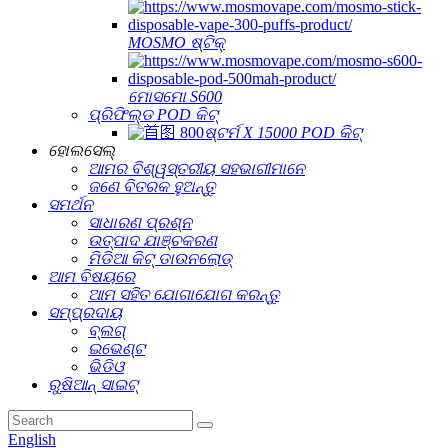
MOSMO ଷ୍ଟିକ୍
ମୋସମୋ S600
ପ୍ରିଫିଲ୍ଡ POD କିଟ୍
ଷ୍ଟର୍ମ X 15000 POD କିଟ୍
ହୋଲସେଲ୍
ଆମର ବିଶ୍ୱସ୍ତରୀୟ ସହଭାଗୀମାନେ
ଜଣେ ବିତରକ ହୁଅନ୍ତୁ
ସମର୍ଥନ
ସାଧାରଣ ପ୍ରଶ୍ନ
ଉତ୍ପାଦ ଯାଞ୍ଚକରଣ
ମିଡିଆ କିଟ୍ ଡାଉନଲୋଡ୍
ଆମ ବିଷୟରେ
ଆମ ସହିତ ଯୋଗାଯୋଗ କରନ୍ତୁ
ସମ୍ପ୍ରଦାୟ
ବ୍ଲଗ୍
ଇଭେଣ୍ଟ
ଭିଡିଓ
ରୁଷିଆନ୍ ସାଇଟ୍
English