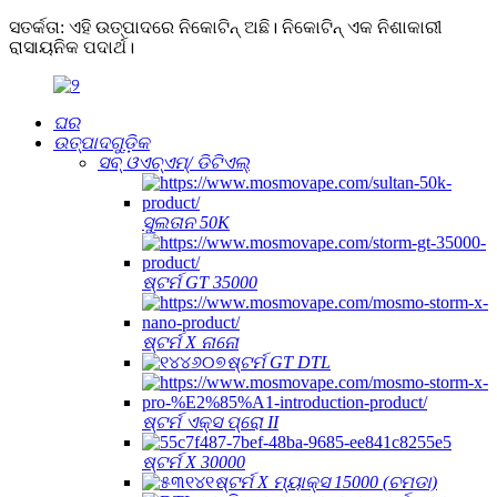
ସତର୍କତା: ଏହି ଉତ୍ପାଦରେ ନିକୋଟିନ୍ ଅଛି। ନିକୋଟିନ୍ ଏକ ନିଶାକାରୀ
ରାସାୟନିକ ପଦାର୍ଥ।
ଘର
ଉତ୍ପାଦଗୁଡ଼ିକ
ସବ୍ ଓଏଚ୍ଏମ୍/ ଡିଟିଏଲ୍
ସୁଲତାନ 50K
ଷ୍ଟର୍ମ GT 35000
ଷ୍ଟର୍ମ X ନାନୋ
ଷ୍ଟର୍ମ GT DTL
ଷ୍ଟର୍ମ ଏକ୍ସ ପ୍ରୋ II
ଷ୍ଟର୍ମ X 30000
ଷ୍ଟର୍ମ X ମ୍ୟାକ୍ସ 15000 (ଚମଡା)