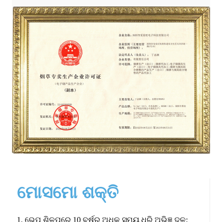
ମୋସମୋ ଶକ୍ତି
1. ଭେପ୍ ଶିଳ୍ପରେ 10 ବର୍ଷରୁ ଅଧିକ ସମୟ ଧରି ଅଭିଜ୍ଞ ଦଳ;