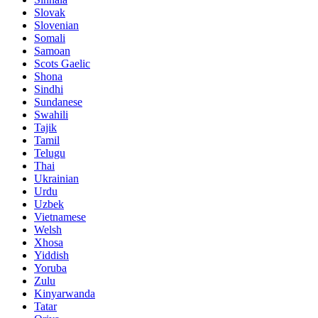
Slovak
Slovenian
Somali
Samoan
Scots Gaelic
Shona
Sindhi
Sundanese
Swahili
Tajik
Tamil
Telugu
Thai
Ukrainian
Urdu
Uzbek
Vietnamese
Welsh
Xhosa
Yiddish
Yoruba
Zulu
Kinyarwanda
Tatar