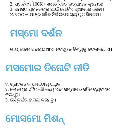
2. ପ୍ରତିଦିନ 100K+ ଖଣ୍ଡ ସହିତ ଉତ୍ପାଦନ କ୍ଷମତା;
3. ସମସ୍ତ ଗ୍ରାହକଙ୍କ ପାଇଁ ଗୋଟିଏ ସ୍ଥାନରେ ସେବା।
୪. ୧୦୦% ଯାଞ୍ଚ ସହିତ ନିର୍ଭରଯୋଗ୍ୟ QC ସିଷ୍ଟମ।
ମସ୍ମୋ ଦର୍ଶନ
ଭାପ୍ ଜୀବନ ବଦଳାଇଥାଏ, ନବସୃଜନ ବିଶ୍ୱକୁ ବଦଳାଇଥାଏ।
ମସମୋର ତିନୋଟି ନୀତି
୧. ଗ୍ରାହକଙ୍କ ଆଶାଠାରୁ ଅଧିକ।
୨. ଲୋକଙ୍କ ସହିତ ସୌଜନ୍ୟ ଏବଂ ସମ୍ମାନର ସହିତ ବ୍ୟବହାର
କରନ୍ତୁ।
3. ଉତ୍କର୍ଷତା ହାସଲ କରନ୍ତୁ।
ମୋସମୋ ମିଶନ୍