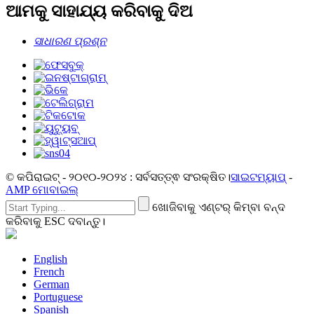
ଆମକୁ ସାହାଯ୍ୟ କରିବାକୁ ଦିଅ
ସାଧାରଣ ପ୍ରଶ୍ନ
© କପିରାଇଟ୍ - ୨୦୧୦-୨୦୨୪ : ସର୍ବସତ୍ତ୍ଵ ସଂରକ୍ଷିତ।
ସାଇଟମ୍ୟାପ୍
-
AMP ମୋବାଇଲ୍
ଖୋଜିବାକୁ ଏଣ୍ଟର୍ କିମ୍ବା ବନ୍ଦ
କରିବାକୁ ESC ଦବାନ୍ତୁ।
English
French
German
Portuguese
Spanish