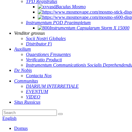
TPD Registratus
Baculus Mosmo
Instrumentum POD Praeimpletum
Instrumentum Capsularum Storm X 15000
Venditor grossus
Socii Nostri Globales
Distributor Fi
Auxilium
Quaestiones Frequentes
Verificatio Producti
Instrumentum Communicationis Socialis Deprehendend
De Nobis
Contacta Nos
Communitas
DIARIUM INTERRETIALE
EVENTUM
VIDEO
Situs Russicus
English
Domus