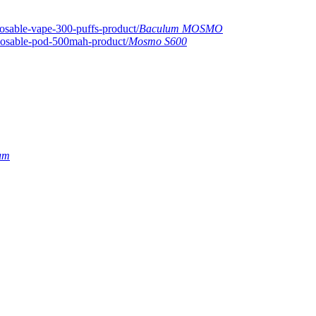
Baculum MOSMO
Mosmo S600
um