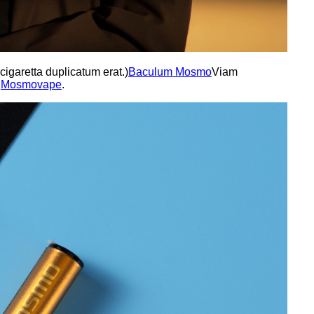
igaretta duplicatum erat.)
Baculum Mosmo
Viam
.
Mosmovape
.