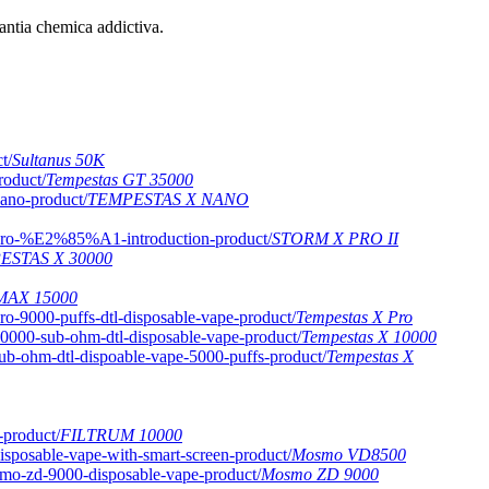
tia chemica addictiva.
Sultanus 50K
Tempestas GT 35000
TEMPESTAS X NANO
STORM X PRO II
ESTAS X 30000
MAX 15000
Tempestas X Pro
Tempestas X 10000
Tempestas X
FILTRUM 10000
Mosmo VD8500
Mosmo ZD 9000