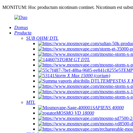
MONITUM: Hoc productum nicotinum continet. Nicotinum est substan
Domus
Producta
SUB OHM/ DTL
STORM GT DTL
TEMP
Storm X Max 15000 (corium)
TEMPESTAS X 
MTL
SAPIENS 40000
MOSMO VD 18000