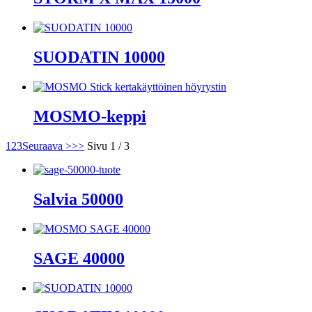
SUODATIN 10000
MOSMO-keppi
1
2
3
Seuraava >
>>
Sivu 1 / 3
Salvia 50000
SAGE 40000