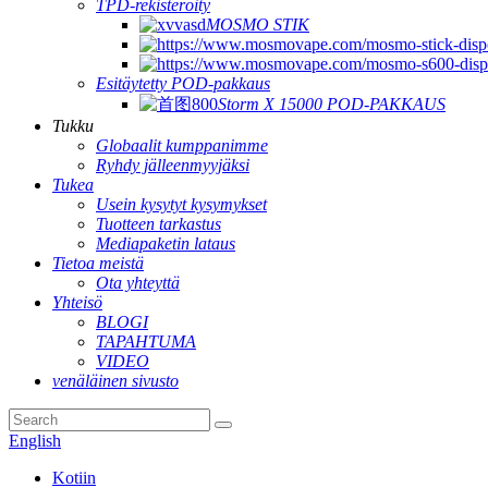
TPD-rekisteröity
MOSMO STIK
Esitäytetty POD-pakkaus
Storm X 15000 POD-PAKKAUS
Tukku
Globaalit kumppanimme
Ryhdy jälleenmyyjäksi
Tukea
Usein kysytyt kysymykset
Tuotteen tarkastus
Mediapaketin lataus
Tietoa meistä
Ota yhteyttä
Yhteisö
BLOGI
TAPAHTUMA
VIDEO
venäläinen sivusto
English
Kotiin