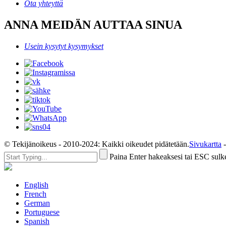
Ota yhteyttä
ANNA MEIDÄN AUTTAA SINUA
Usein kysytyt kysymykset
© Tekijänoikeus - 2010-2024: Kaikki oikeudet pidätetään.
Sivukartta
Paina Enter hakeaksesi tai ESC sulk
English
French
German
Portuguese
Spanish