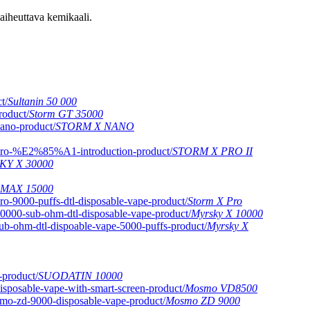
aiheuttava kemikaali.
Sultanin 50 000
Storm GT 35000
STORM X NANO
STORM X PRO II
KY X 30000
MAX 15000
Storm X Pro
Myrsky X 10000
Myrsky X
SUODATIN 10000
Mosmo VD8500
Mosmo ZD 9000