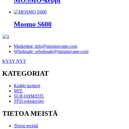
Mosmo S600
Marketing: info@mosmovape.com
Wholesale: wholesale@mosmovape.com
KYSY NYT
KATEGORIAT
Kaikki tuotteet
MTL
SUB OHM/DTL
TPD-rekisteröity
TIETOA MEISTÄ
Tietoa meistä