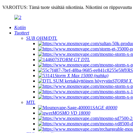
VAROITUS: Tämä tuote sisältää nikotiinia. Nikotiini on riippuvuutta 
Kotiin
Tuotteet
SUB OHM/DTL
STORM GT DTL
MYRS
Storm X Max 15000 (nahka)
STORM X 
MTL
SAGE 40000
MOSMO VD 18000