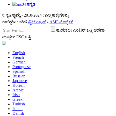
© ಕೃತಿಸ್ವಾಮ್ಯ - 2010-2024 : ಎಲ್ಲ ಹಕ್ಕುಗಳನ್ನು
ಕಾಯ್ದಿರಿಸಲಾಗಿದೆ.
ಸೈಟ್‌ಮ್ಯಾಪ್
-
AMP ಮೊಬೈಲ್
ಹುಡುಕಲು ಎಂಟರ್ ಒತ್ತಿ ಅಥವಾ
ಮುಚ್ಚಲು ESC ಒತ್ತಿ
English
French
German
Portuguese
Spanish
Russian
Japanese
Korean
Arabic
Irish
Greek
Turkish
Italian
Danish