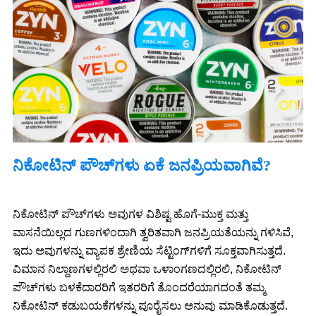
ನಿಕೋಟಿನ್ ಪೌಚ್‌ಗಳು ಏಕೆ ಜನಪ್ರಿಯವಾಗಿವೆ?
ನಿಕೋಟಿನ್ ಪೌಚ್‌ಗಳು ಅವುಗಳ ವಿಶಿಷ್ಟ ಹೊಗೆ-ಮುಕ್ತ ಮತ್ತು
ವಾಸನೆಯಿಲ್ಲದ ಗುಣಗಳಿಂದಾಗಿ ತ್ವರಿತವಾಗಿ ಜನಪ್ರಿಯತೆಯನ್ನು ಗಳಿಸಿವೆ,
ಇದು ಅವುಗಳನ್ನು ವ್ಯಾಪಕ ಶ್ರೇಣಿಯ ಸೆಟ್ಟಿಂಗ್‌ಗಳಿಗೆ ಸೂಕ್ತವಾಗಿಸುತ್ತದೆ.
ವಿಮಾನ ನಿಲ್ದಾಣಗಳಲ್ಲಿರಲಿ ಅಥವಾ ಒಳಾಂಗಣದಲ್ಲಿರಲಿ, ನಿಕೋಟಿನ್
ಪೌಚ್‌ಗಳು ಬಳಕೆದಾರರಿಗೆ ಇತರರಿಗೆ ತೊಂದರೆಯಾಗದಂತೆ ತಮ್ಮ
ನಿಕೋಟಿನ್ ಕಡುಬಯಕೆಗಳನ್ನು ಪೂರೈಸಲು ಅನುವು ಮಾಡಿಕೊಡುತ್ತದೆ.