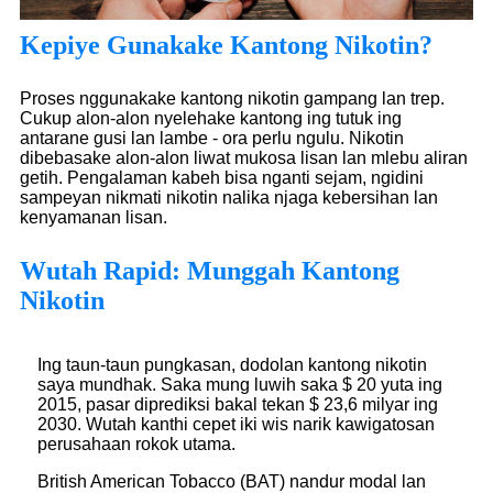
Kepiye Gunakake Kantong Nikotin?
Proses nggunakake kantong nikotin gampang lan trep.
Cukup alon-alon nyelehake kantong ing tutuk ing
antarane gusi lan lambe - ora perlu ngulu. Nikotin
dibebasake alon-alon liwat mukosa lisan lan mlebu aliran
getih. Pengalaman kabeh bisa nganti sejam, ngidini
sampeyan nikmati nikotin nalika njaga kebersihan lan
kenyamanan lisan.
Wutah Rapid: Munggah Kantong
Nikotin
Ing taun-taun pungkasan, dodolan kantong nikotin
saya mundhak. Saka mung luwih saka $ 20 yuta ing
2015, pasar diprediksi bakal tekan $ 23,6 milyar ing
2030. Wutah kanthi cepet iki wis narik kawigatosan
perusahaan rokok utama.
British American Tobacco (BAT) nandur modal lan