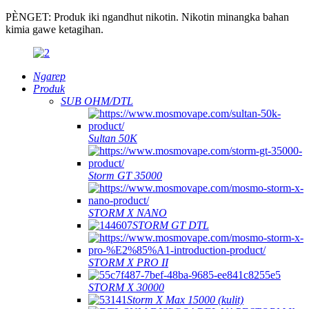
PÈNGET: Produk iki ngandhut nikotin. Nikotin minangka bahan
kimia gawe ketagihan.
Ngarep
Produk
SUB OHM/DTL
Sultan 50K
Storm GT 35000
STORM X NANO
STORM GT DTL
STORM X PRO II
STORM X 30000
Storm X Max 15000 (kulit)