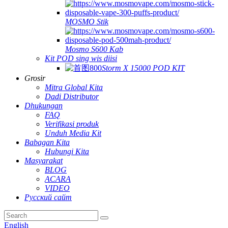
MOSMO Stik
Mosmo S600 Kab
Kit POD sing wis diisi
Storm X 15000 POD KIT
Grosir
Mitra Global Kita
Dadi Distributor
Dhukungan
FAQ
Verifikasi produk
Unduh Media Kit
Babagan Kita
Hubungi Kita
Masyarakat
BLOG
ACARA
VIDEO
Русский сайт
English