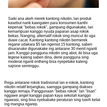
Saiki ana akeh merek kantong nikotin, lan produk
kasebut narik kawigaten para konsumen kanthi
kepenak "bebas rokok", gampang digunakake, lan
kemampuan kanggo nyuda paparan asap rokok
bekas. Nanging, alternatif rokok sing muncul iki uga
duwe cacat. Kantong kantong nikotin bermerek
regane udakara $5 lan ngemot 15 kantong, saben
disaranake digunakake ing antarane 30 menit nganti
jam. Kanggo pangguna nikotin sing abot, iki bisa uga
tegese kaleng saben dina, dene pangguna sing
moderat nganti entheng bisa nyepetake kaleng
sajrone seminggu.
Rega antarane rokok tradisional lan e-rokok, kantong
nikotin relatif terjangkau, saengga gampang diakses
kanggo remaja. Panggunaan "bebas rokok" lan "lisan"
nggawe angel kanggo papan kaya sekolah kanggo
ngawasi, sing bisa nyebabake peraturan sing luwih ketat
ing mangsa ngarep.