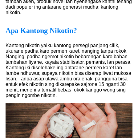
tambah akeh, produk novel lan nyenengake kanthi tenang
dadi populer ing antarane generasi mudha: kantong
nikotin.
Apa Kantong Nikotin?
Kantong nikotin yaiku kantong persegi panjang cilik,
ukurane padha karo permen karet, nanging tanpa rokok.
Nanging, padha ngemot nikotin bebarengan karo bahan
tambahan liyane, kayata stabilisator, pemanis, lan perasa.
Kantong iki diselehake ing antarane permen karet lan
lambe ndhuwur, supaya nikotin bisa diserap liwat mukosa
lisan. Tanpa asap utawa ambu ora enak, pangguna bisa
entuk efek nikotin sing dikarepake sajrone 15 nganti 30
menit, menehi alternatif bebas rokok kanggo wong sing
pengin ngombe nikotin.