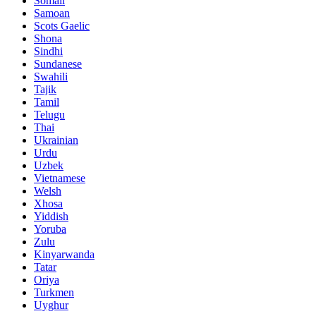
Somali
Samoan
Scots Gaelic
Shona
Sindhi
Sundanese
Swahili
Tajik
Tamil
Telugu
Thai
Ukrainian
Urdu
Uzbek
Vietnamese
Welsh
Xhosa
Yiddish
Yoruba
Zulu
Kinyarwanda
Tatar
Oriya
Turkmen
Uyghur