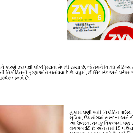
કારણે ઝડપથી લોકપ્રિયતા મેળવી રહ્યા છે, જે તેમને વિવિધ સેટિંગ્સ મ
 નિકોટિનની તૃષ્ણાઓને સંતોષવા દે છે. વધુમાં, ઈ-સિગારેટ અને પરંપ
કર્ષક બનાવે છે.
હાલમાં ઘણી બધી નિકોટિન પાઉચ બ્
સુવિધા, ઉપયોગમાં સરળતા અને સેકન્
આ ઉભરતા તમાકુ વિકલ્પમાં પણ 
લગભગ $5 છે અને તેમાં 15 પાઉચ