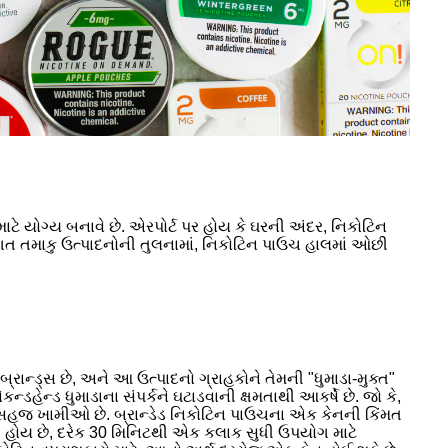
ાટે યોગ્ય બનાવે છે. એરપોર્ટ પર હોય કે ઘરની અંદર, નિકોટિન
રાગત તમાકુ ઉત્પાદનોની તુલનામાં, નિકોટિન પાઉચ હાલમાં ઓછી
રાન્ડ્સ છે, અને આ ઉત્પાદનો ગ્રાહકોને તેમની "ધુમાડા-મુક્ત"
ડહેન્ડ ધુમાડાના સંપર્કને ઘટાડવાની ક્ષમતાથી આકર્ષે છે. જો કે,
સહજ ખામીઓ છે. બ્રાન્ડેડ નિકોટિન પાઉચના એક કેનની કિંમત
 હોય છે, દરેક 30 મિનિટથી એક કલાક સુધી ઉપયોગ માટે