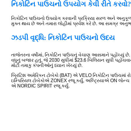
નિકોટિન પાઉચનો ઉપયોગ કેવી રીતે કરવો?
નિકોટિન પાઉચનો ઉપયોગ કરવાની પ્રક્રિયા સરળ અને અનુકૂળ છે. ફ
મુક્ત થાય છે અને તમારા લોહીમાં પ્રવેશ કરે છે. આ સમગ્ર અ
ઝડપી વૃદ્ધિ: નિકોટિન પાઉચનો ઉદય
તાજેતરના વર્ષોમાં, નિકોટિન પાઉચનું વેચાણ આસમાને પહોંચ્યું છ
વધુનું બજાર હતું, જે 2030 સુધીમાં $23.6 બિલિયન સુધી પહોંચ
મોટી તમાકુ કંપનીઓનું ધ્યાન ખેંચ્યું છે.
બ્રિટિશ અમેરિકન ટોબેકો (BAT) એ VELO નિકોટિન પાઉચમાં રોકાણ 
ઇમ્પિરિયલ ટોબેકોએ ZONEX રજૂ કર્યું, અલ્ટ્રિયાએ ON લોન્ચ કર
એ NORDIC SPIRIT રજૂ કર્યું.