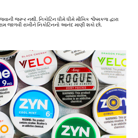
ાની જરૂર નથી. નિકોટિન ધીમે ધીમે મૌખિક શ્વૈષ્મકળા દ્વારા
આરામ જાળવી રાખીને નિકોટિનનો આનંદ માણી શકો છો.