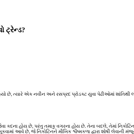
 ટ્રેન્ડ?
 છે, ત્યારે એક નવીન અને રસપ્રદ પ્રોડક્ટ યુવા પેઢીઓમાં શાંતિથી 
 કદના હોય છે, પરંતુ તમાકુ વગરના હોય છે. તેના બદલે, તેમાં નિકોટિ
વામાં આવે છે, જે નિકોટિનને મૌખિક શ્વૈષ્મકળા દ્વારા શોષી લેવાની મંજૂ