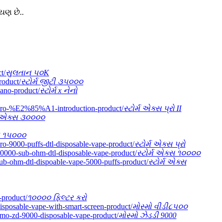
યણ છે..
સુલતાન ૫૦K
સ્ટોર્મ જીટી ૩૫૦૦૦
સ્ટોર્મ x નેનો
સ્ટોર્મ એક્સ પ્રો II
્મ એક્સ ૩૦૦૦૦
્સ ૧૫૦૦૦
સ્ટોર્મ એક્સ પ્રો
સ્ટોર્મ એક્સ ૧૦૦૦૦
સ્ટોર્મ એક્સ
૧૦૦૦૦ ફિલ્ટર કરો
મોસ્મો વીડી૮૫૦૦
મોસ્મો ઝેડડી 9000