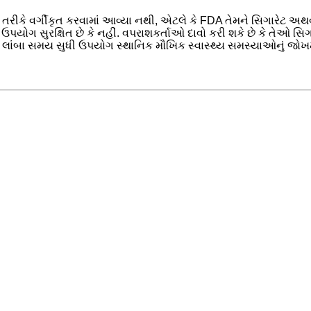
તરીકે વર્ગીકૃત કરવામાં આવ્યા નથી, એટલે કે FDA તેમને સિગારેટ અથવ
ો ઉપયોગ સુરક્ષિત છે કે નહીં. વપરાશકર્તાઓ દાવો કરી શકે છે કે તેઓ સ
 લાંબા સમય સુધી ઉપયોગ સ્થાનિક મૌખિક સ્વાસ્થ્ય સમસ્યાઓનું જોખમ