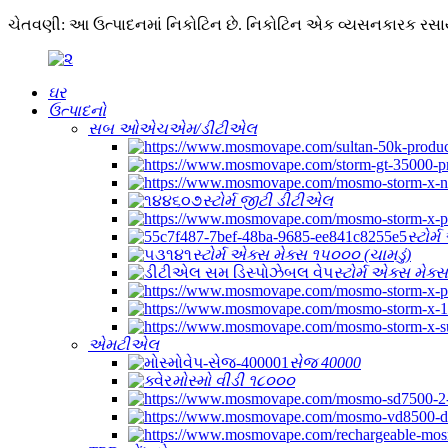
ચેતવણી: આ ઉત્પાદનમાં નિકોટિન છે. નિકોટિન એક વ્યસનકારક રસા
ઘર
ઉત્પાદનો
સબ ઓએચએમ/ડીટીએલ
સ્ટોર્મ જીટી ડીટીએલ
સ્ટોર
સ્ટોર્મ એક્સ મેક્સ ૧૫૦૦૦ (ચામડું)
સ્ટોર્મ એક્સ મેક
એમટીએલ
સેજ 40000
મોસ્મો વીડી ૧૮૦૦૦