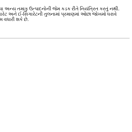
ા અન્ય તમાકુ ઉત્પાદનોની જેમ કડક રીતે નિયંત્રિત કરતું નથી.
િગારેટ અને ઈ-સિગારેટની તુલનામાં પ્રમાણમાં ઓછા જોખમો ધરાવે
 વધારી શકે છે.