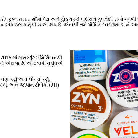
ક્ત તમારા મોંમાં પેઢા અને હોઠ વચ્ચે પાઉચને હળવેથી રાખો - ગળી જવ
નુભવ એક કલાક સુધી ચાલી શકે છે, જેનાથી તમે મૌખિક સ્વચ્છતા અને 
ે. 2015 માં માત્ર $20 મિલિયનથી
વાનો અંદાજ છે. આ ઝડપી વૃદ્ધિએ
કર્યું અને લોન્ચ કર્યું,
્યું, અને જાપાન ટોબેકો (JTI)