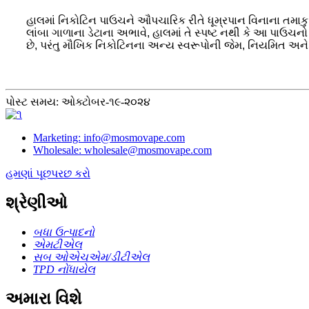
હાલમાં નિકોટિન પાઉચને ઔપચારિક રીતે ધૂમ્રપાન વિનાના તમાકુ 
લાંબા ગાળાના ડેટાના અભાવે, હાલમાં તે સ્પષ્ટ નથી કે આ પાઉચન
છે, પરંતુ મૌખિક નિકોટિનના અન્ય સ્વરૂપોની જેમ, નિયમિત અને
પોસ્ટ સમય: ઓક્ટોબર-૧૯-૨૦૨૪
Marketing: info@mosmovape.com
Wholesale: wholesale@mosmovape.com
હમણાં પૂછપરછ કરો
શ્રેણીઓ
બધા ઉત્પાદનો
એમટીએલ
સબ ઓએચએમ/ડીટીએલ
TPD નોંધાયેલ
અમારા વિશે