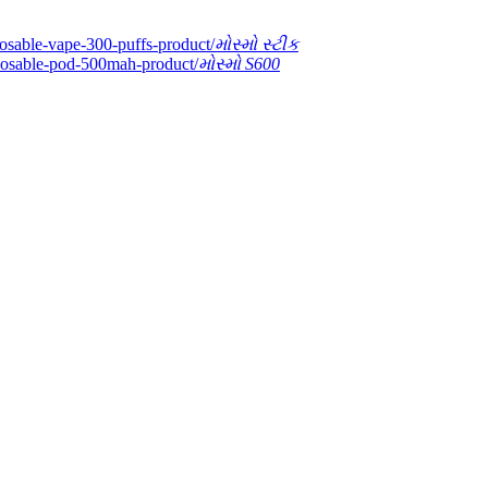
મોસ્મો સ્ટીક
મોસ્મો S600