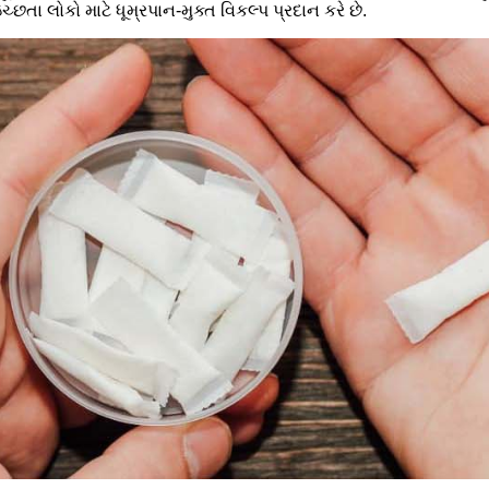
છતા લોકો માટે ધૂમ્રપાન-મુક્ત વિકલ્પ પ્રદાન કરે છે.