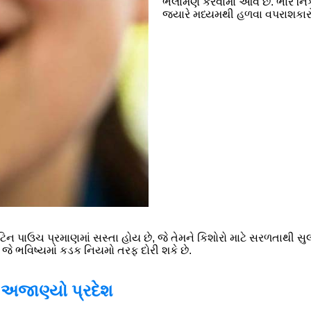
ભલામણ કરવામાં આવે છે. ભારે નિ
જ્યારે મધ્યમથી હળવા વપરાશકારો
ટિન પાઉચ પ્રમાણમાં સસ્તા હોય છે, જે તેમને કિશોરો માટે સરળતાથી સુ
ે, જે ભવિષ્યમાં કડક નિયમો તરફ દોરી શકે છે.
અજાણ્યો પ્રદેશ