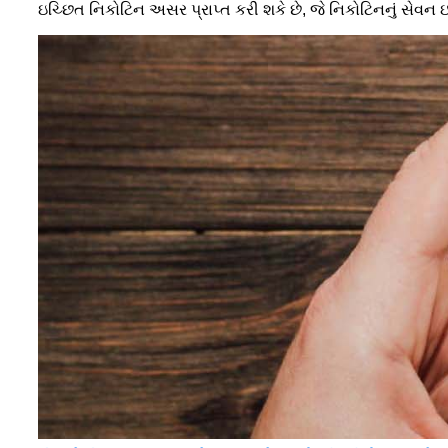
ઇચ્છિત નિકોટિન અસર પ્રાપ્ત કરી શકે છે, જે નિકોટિનનું સેવન ઇચ્