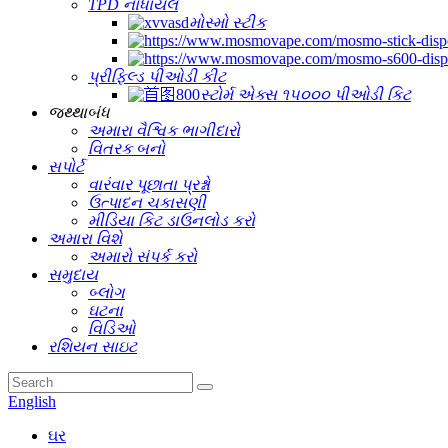
TPD નોંધાયેલ
મોસ્મો સ્ટીક
પ્રીફિલ્ડ પીઓડી કીટ
સ્ટોર્મ એક્સ ૧૫૦૦૦ પીઓડી કિટ
જથ્થાબંધ
અમારા વૈશ્વિક ભાગીદારો
વિતરક બનો
સપોર્ટ
વારંવાર પૂછાતા પ્રશ્નો
ઉત્પાદન ચકાસણી
મીડિયા કિટ ડાઉનલોડ કરો
અમારા વિશે
અમારો સંપર્ક કરો
સમુદાય
બ્લોગ
ઘટના
વિડિઓ
રશિયન સાઇટ
English
ઘર