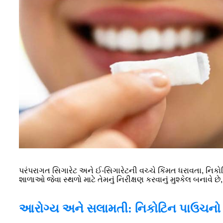
પરંપરાગત સિગારેટ અને ઈ-સિગારેટની વચ્ચે કિંમત ધરાવતા, નિકો
શાળાઓ જેવા સ્થળો માટે તેમનું નિરીક્ષણ કરવાનું મુશ્કેલ બનાવે છ
આરોગ્ય અને સલામતી: નિકોટિન પાઉચનો 