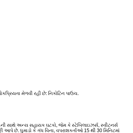
લોકપ્રિયતા મેળવી રહી છે: નિકોટિન પાઉચ.
નની સાથે અન્ય સહાયક ઘટકો, જેમ કે સ્ટેબિલાઇઝર્સ, સ્વીટનર્સ
રી આપે છે. ધુમાડો કે ગંધ વિના, વપરાશકર્તાઓ 15 થી 30 મિનિટમાં