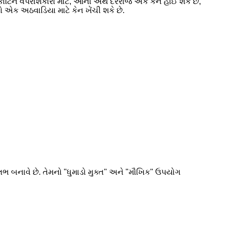
કોટિન વપરાશકારો માટે, આનો અર્થ દરરોજ એક કેન હોઈ શકે છે,
 એક અઠવાડિયા માટે કેન ખેંચી શકે છે.
લભ બનાવે છે. તેમનો "ધુમાડો મુક્ત" અને "મૌખિક" ઉપયોગ